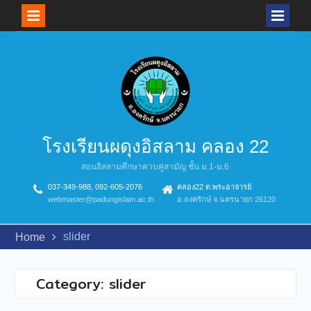
Skip
to
content
โรงเรียนผดุงอิสลาม คลอง 22
สอนอิสลามศึกษาควบคู่สามัญ ชั้น ม.1-ม.6
037-349-988, 092-605-2076
คลอง22 ต.พระอาจารย์
webmaster@padungislam.ac.th
อ.องครักษ์ จ.นครนายก 26120
slider
Home
Category:
slider